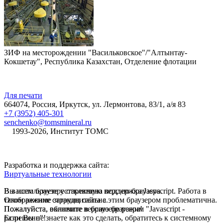
ЗИФ на месторождении "Васильковское"/"Алтынтау-
Кокшетау", Республика Казахстан, Отделение флотации
Для печати
664074, Россия, Иркутск, ул. Лермонтова, 83/1, а/я 83
+7 (3952) 405-301
senchenko@tomsmineral.ru
©
1993-2026, Институт ТОМС
Разработка и поддержка сайта:
Виртуальные технологии
В вашем браузере отключена поддержка Jasvscript. Работа в
Вы используете устаревшую версию браузера.
таком режиме затруднительна.
Отображение страниц сайта с этим браузером проблематична.
Пожалуйста, включите в браузере режим "Javascript -
Пожалуйста, обновите версию браузера!
разрешено"!
Если Вы не знаете как это сделать, обратитесь к системному