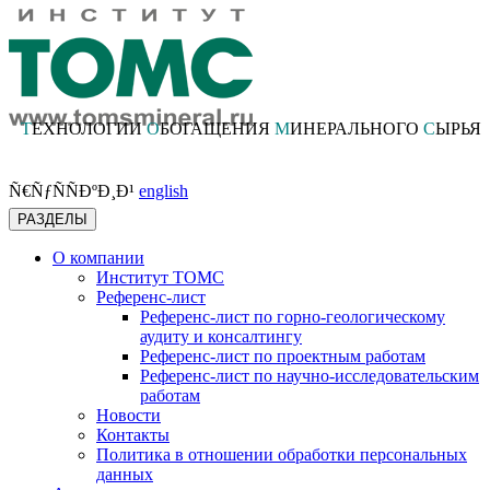
Т
ЕХНОЛОГИИ
О
БОГАЩЕНИЯ
М
ИНЕРАЛЬНОГО
С
ЫРЬЯ
Ñ€ÑƒÑÑÐºÐ¸Ð¹
english
РАЗДЕЛЫ
О компании
Институт ТОМС
Референс-лист
Референс-лист по горно-геологическому
аудиту и консалтингу
Референс-лист по проектным работам
Референс-лист по научно-исследовательским
работам
Новости
Контакты
Политика в отношении обработки персональных
данных