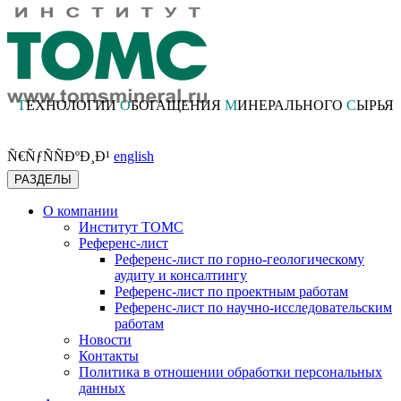
Т
ЕХНОЛОГИИ
О
БОГАЩЕНИЯ
М
ИНЕРАЛЬНОГО
С
ЫРЬЯ
Ñ€ÑƒÑÑÐºÐ¸Ð¹
english
РАЗДЕЛЫ
О компании
Институт ТОМС
Референс-лист
Референс-лист по горно-геологическому
аудиту и консалтингу
Референс-лист по проектным работам
Референс-лист по научно-исследовательским
работам
Новости
Контакты
Политика в отношении обработки персональных
данных