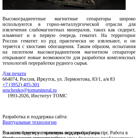
Высокоградиентные магнитные сепараторы широко
используются в горно-металлургической отрасли для
извлечения слабомагнитных минералов, таких как сидерит,
ильменит и в первую очередь гематит. На территории
России гематит из руд практически не извлекают, и он
теряется с хвостами обогащения. Таким образом, испытания
на пилотном высокоградиентном магнитном сепараторе
открывают новые возможности для разработки комплексных
технологий переработки рудного сырья.
Для печати
664074, Россия, Иркутск, ул. Лермонтова, 83/1, а/я 83
+7 (3952) 405-301
senchenko@tomsmineral.ru
©
1993-2026, Институт ТОМС
Разработка и поддержка сайта:
Виртуальные технологии
В вашем браузере отключена поддержка Jasvscript. Работа в
Вы используете устаревшую версию браузера.